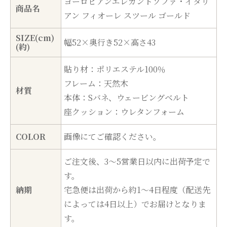
ヨーロピアンエレガントソファ・イタリ
商品名
アン フィオーレ スツール ゴールド
SIZE(cm)
幅52×奥行き52×高さ43
(約)
貼り材：ポリエステル100％
フレーム：天然木
材質
本体：Sバネ、ウェービングベルト
座クッション：ウレタンフォーム
COLOR
画像にてご確認ください。
ご注文後、3～5営業日以内に出荷予定で
す。
納期
宅急便は出荷から約1～4日程度（配送先
によっては4日以上）でお届けとなりま
す。